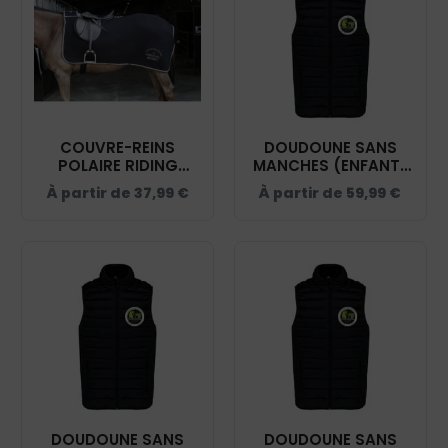
COUVRE-REINS
DOUDOUNE SANS
POLAIRE RIDING
MANCHES (ENFANT)
WORLD - CENTRE
- CENTRE EQUESTRE
À partir de
37,99
€
À partir de
59,99
€
EQUESTRE DE
DE KERAVEL - NOIR -
KERAVEL - NOIR -
K6115
400154
DOUDOUNE SANS
DOUDOUNE SANS