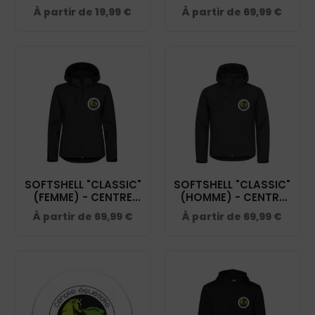
KERAVEL - NOIR -
- CENTRE EQUESTRE
À partir de
19,99
€
À partir de
69,99
€
BM903
DE KERAVEL - NOIR -
0200909
SOFTSHELL "CLASSIC"
SOFTSHELL "CLASSIC"
(FEMME) - CENTRE
(HOMME) - CENTRE
EQUESTRE DE
EQUESTRE DE
À partir de
69,99
€
À partir de
69,99
€
KERAVEL - 0200917
KERAVEL - 0200912