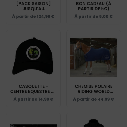
[PACK SAISON]
BON CADEAU (À
JUSQU'AU
PARTIR DE 5€)
05/04/2026 – POLO,
À partir de
124,99
€
À partir de
5,00
€
SWEAT, DOUDOUNE
SANS MANCHES –
CENTRE EQUESTRE DE
KERAVEL - PACK003
CASQUETTE -
CHEMISE POLAIRE
CENTRE EQUESTRE DE
RIDING WORLD
KERAVEL - BF015
(AVEC ATTACHES) -
À partir de
14,99
€
À partir de
44,99
€
CENTRE EQUESTRE DE
KERAVEL -
MARINE/BLEU CIEL -
400637