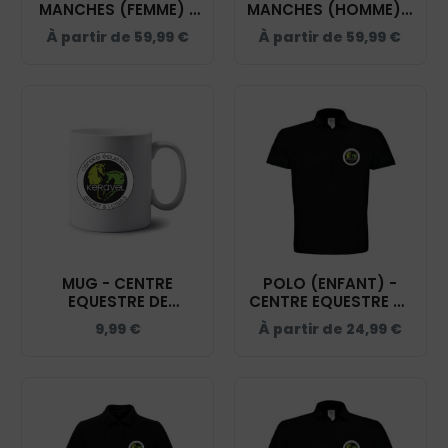
MANCHES (FEMME) -
MANCHES (HOMME) -
CENTRE EQUESTRE DE
CENTRE EQUESTRE DE
À partir de
59,99
€
À partir de
59,99
€
KERAVEL - K6114
KERAVEL - K6113
MUG - CENTRE
POLO (ENFANT) -
EQUESTRE DE
CENTRE EQUESTRE DE
KERAVEL - MUG001
KERAVEL - NOIR -
9,99
€
À partir de
24,99
€
BCK424