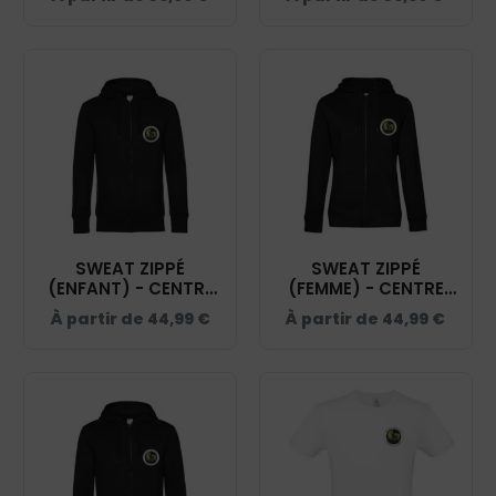
KERAVEL - BCW34B
KERAVEL - BCU33B
SWEAT ZIPPÉ
SWEAT ZIPPÉ
(ENFANT) - CENTRE
(FEMME) - CENTRE
EQUESTRE DE
EQUESTRE DE
À partir de
44,99
€
À partir de
44,99
€
KERAVEL - NOIR -
KERAVEL - BCW03Q
K455