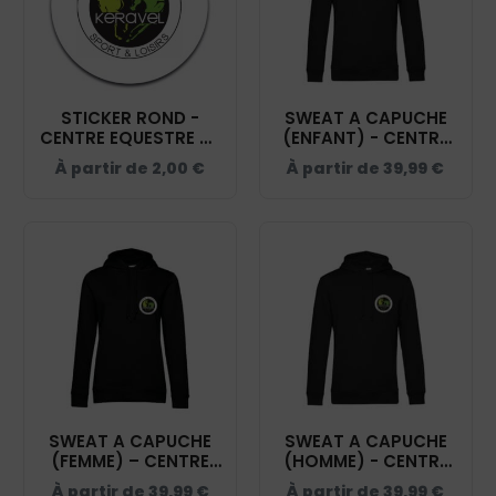
STICKER ROND -
SWEAT A CAPUCHE
CENTRE EQUESTRE DE
(ENFANT) - CENTRE
KERAVEL - STI001
EQUESTRE DE
À partir de
2,00
€
À partir de
39,99
€
KERAVEL - NOIR -
K477
SWEAT A CAPUCHE
SWEAT A CAPUCHE
(FEMME) – CENTRE
(HOMME) - CENTRE
EQUESTRE DE
EQUESTRE DE
À partir de
39,99
€
À partir de
39,99
€