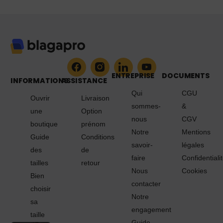
ENTREPRISE
DOCUMENTS
INFORMATIONS
ASSISTANCE
Qui
CGU
Ouvrir
Livraison
sommes-
&
une
Option
nous
CGV
boutique
prénom
Notre
Mentions
Guide
Conditions
savoir-
légales
des
de
faire
Confidentiali
tailles
retour
Nous
Cookies
Bien
contacter
choisir
Notre
sa
engagement
taille
Guide