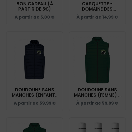
BON CADEAU (À
CASQUETTE -
PARTIR DE 5€)
DOMAINE DES
HARDIES - NAVY -
À partir de
5,00
€
À partir de
14,99
€
BF015
DOUDOUNE SANS
DOUDOUNE SANS
MANCHES (ENFANT)
MANCHES (FEMME) -
- DOMAINE DES
DOMAINE DES
À partir de
59,99
€
À partir de
59,99
€
HARDIES - NAVY -
HARDIES - VERT
K6115
FORET - K6114