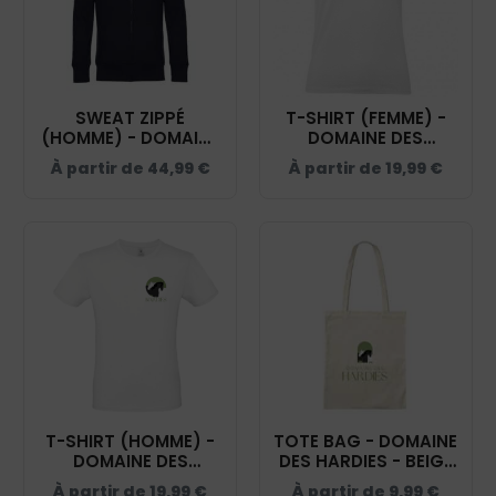
SWEAT ZIPPÉ
T-SHIRT (FEMME) -
(HOMME) - DOMAINE
DOMAINE DES
DES HARDIES - NAVY
HARDIES - BLANC -
À partir de
44,99
€
À partir de
19,99
€
- BCU03K
BC04T
T-SHIRT (HOMME) -
TOTE BAG - DOMAINE
DOMAINE DES
DES HARDIES - BEIGE
HARDIES - BLANC -
- WM101
À partir de
19,99
€
À partir de
9,99
€