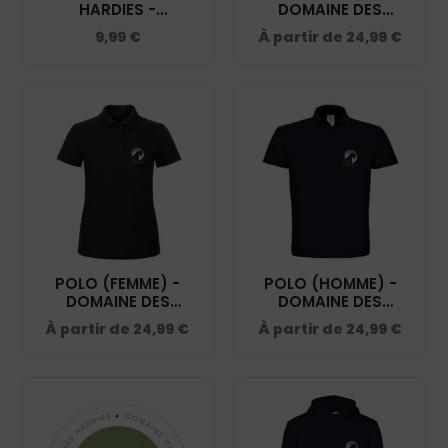
HARDIES -
DOMAINE DES
IMPRESSION LARGE -
HARDIES - NAVY -
9,99
€
À partir de
24,99
€
MUG001
BCK424
POLO (FEMME) -
POLO (HOMME) -
DOMAINE DES
DOMAINE DES
HARDIES - NAVY -
HARDIES - NAVY -
À partir de
24,99
€
À partir de
24,99
€
BCI1F
BCID1