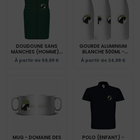
DOUDOUNE SANS
GOURDE ALUMINIUM
MANCHES (HOMME) -
BLANCHE 500ML -
DOMAINE DES
DOMAINE DES
À partir de
59,99
€
À partir de
24,99
€
HARDIES - VERT
HARDIES - GRD001
FORET- K6113
MUG - DOMAINE DES
POLO (ENFANT) -