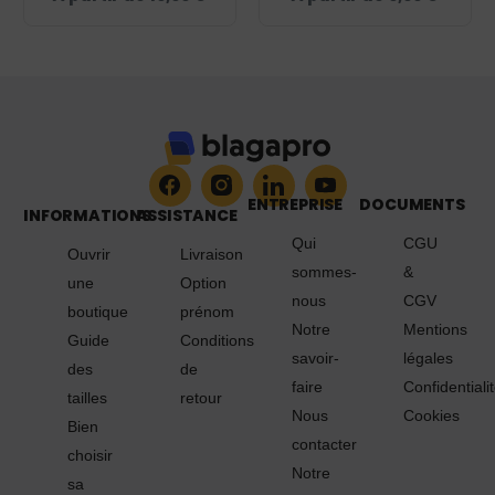
BC03T
ENTREPRISE
DOCUMENTS
INFORMATIONS
ASSISTANCE
Qui
CGU
Ouvrir
Livraison
sommes-
&
une
Option
nous
CGV
boutique
prénom
Notre
Mentions
Guide
Conditions
savoir-
légales
des
de
faire
Confidentiali
tailles
retour
Nous
Cookies
Bien
contacter
choisir
Notre
sa