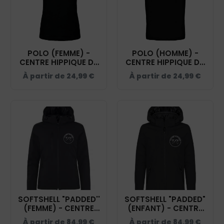
POLO (FEMME) -
POLO (HOMME) -
CENTRE HIPPIQUE DU
CENTRE HIPPIQUE DU
TERRITOIRE DE
TERRITOIRE DE
À partir de
24,99
€
À partir de
24,99
€
BELFORT - NOIR -
BELFORT - NOIR -
BCI1F
BCID1
SOFTSHELL "PADDED''
SOFTSHELL "PADDED"
(FEMME) - CENTRE
(ENFANT) - CENTRE
HIPPIQUE DU
HIPPIQUE DU
À partir de
84,99
€
À partir de
84,99
€