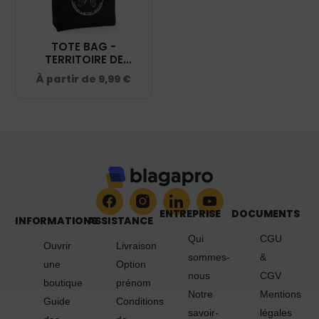
TOTE BAG -
TERRITOIRE DE
BELFORT - NOIR -
À partir de
9,99
€
WM101
ENTREPRISE
DOCUMENTS
INFORMATIONS
ASSISTANCE
Qui
CGU
Ouvrir
Livraison
sommes-
&
une
Option
nous
CGV
boutique
prénom
Notre
Mentions
Guide
Conditions
savoir-
légales