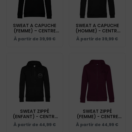
SWEAT A CAPUCHE
SWEAT A CAPUCHE
(FEMME) – CENTRE
(HOMME) - CENTRE
HIPPIQUE DU
HIPPIQUE DU
À partir de
39,99
€
À partir de
39,99
€
TERRITOIRE DE
TERRITOIRE DE
BELFORT - NOIR -
BELFORT - NOIR -
BCW34B
BCU33B
SWEAT ZIPPÉ
SWEAT ZIPPÉ
(ENFANT) - CENTRE
(FEMME) - CENTRE
ÉQUESTRE DU
ÉQUESTRE DU
À partir de
44,99
€
À partir de
44,99
€
TERRITOIRE DE
TERRITOIRE DE