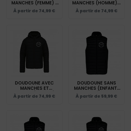
MANCHES (FEMME) -
MANCHES (HOMME) -
CENTRE ÉQUESTRE DU
CENTRE ÉQUESTRE DU
À partir de
74,99
€
À partir de
74,99
€
TERRITOIRE DE
TERRITOIRE DE
BELFORT - NOIR -
BELFORT - NOIR -
K6121
K6120
DOUDOUNE AVEC
DOUDOUNE SANS
MANCHES ET
MANCHES (ENFANT)
CAPUCHE (ENFANT) -
- CENTRE ÉQUESTRE
À partir de
74,99
€
À partir de
59,99
€
CENTRE ÉQUESTRE DU
DU TERRITOIRE DE
TERRITOIRE DE
BELFORT - NOIR -
BELFORT - NOIR -
K6115
K6112