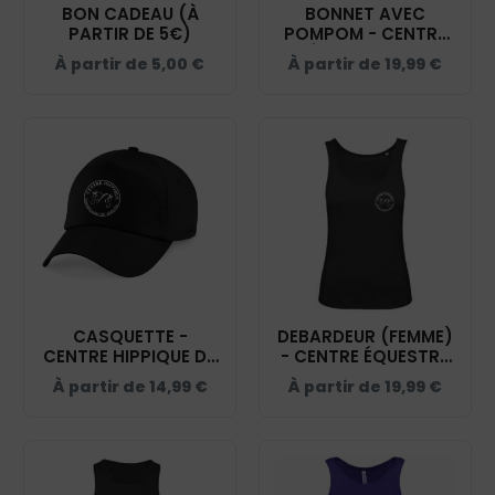
BON CADEAU (À
BONNET AVEC
PARTIR DE 5€)
POMPOM - CENTRE
ÉQUESTRE DU
À partir de
5,00
€
À partir de
19,99
€
TERRITOIRE DE
BELFORT - BF426
CASQUETTE -
DEBARDEUR (FEMME)
CENTRE HIPPIQUE DU
- CENTRE ÉQUESTRE
TERRITOIRE DE
DU TERRITOIRE DE
À partir de
14,99
€
À partir de
19,99
€
BELFORT - NOIR -
BELFORT – NOIR -
BF015
K3024IC