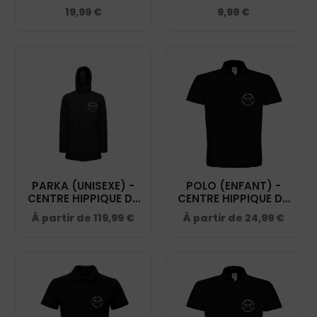
ÉQUESTRE DU
TERRITOIRE DE
19,99
€
9,99
€
TERRITOIRE DE
BELFORT - MUG001
BELFORT - GRD001
PARKA (UNISEXE) -
POLO (ENFANT) -
CENTRE HIPPIQUE DU
CENTRE HIPPIQUE DU
TERRITOIRE DE
TERRITOIRE DE
À partir de
119,99
€
À partir de
24,99
€
BELFORT - NOIR -
BELFORT - NOIR -
PK543
BCK424