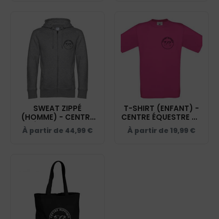
BELFORT - K455
BELFORT - BCW03Q
SWEAT ZIPPÉ
T-SHIRT (ENFANT) -
(HOMME) - CENTRE
CENTRE ÉQUESTRE DU
ÉQUESTRE DU
TERRITOIRE DE
À partir de
44,99
€
À partir de
19,99
€
TERRITOIRE DE
BELFORT - BC01K
BELFORT - BCU03K