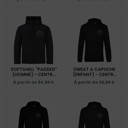
TERRITOIRE DE
TERRITOIRE DE
BELFORT - NOIR -
BELFORT - NOIR -
020953
020906
SOFTSHELL "PADDED"
SWEAT A CAPUCHE
(HOMME) - CENTRE
(ENFANT) - CENTRE
HIPPIQUE DU
HIPPIQUE DU
À partir de
84,99
€
À partir de
39,99
€
TERRITOIRE DE
TERRITOIRE DE
BELFORT - NOIR -
BELFORT - NOIR K477
020952