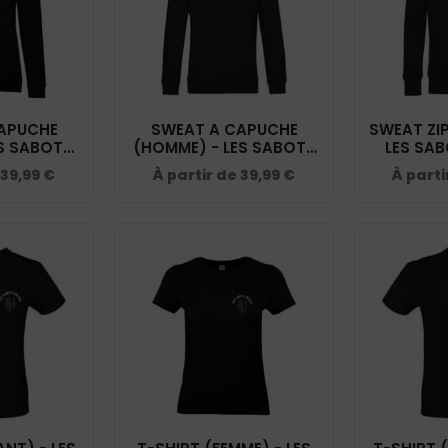
APUCHE
SWEAT A CAPUCHE
SWEAT ZIP
ES SABOTS
(HOMME) - LES SABOTS
LES SAB
R - BCW34B
DE RIO - NOIR - BCU33B
NOI
39,99
€
À partir de
39,99
€
À parti