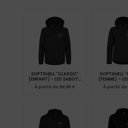
SOFTSHELL "CLASSIC"
SOFTSHELL "
(ENFANT) - LES SABOTS
(FEMME) – L
DE RIO - NOIR - 0200909
DE RIO - NOIR
À partir de
69,99
€
À partir de