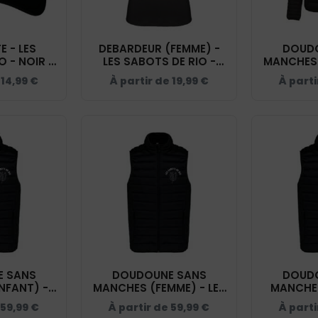
 - LES
DEBARDEUR (FEMME) -
DOUD
O - NOIR -
LES SABOTS DE RIO -
MANCHES 
5
NOIR - K3024IC
SABOTS DE
e
14,99
€
À partir de
19,99
€
À parti
 SANS
DOUDOUNE SANS
DOUD
NFANT) -
MANCHES (FEMME) - LES
MANCHE
DE RIO -
SABOTS DE RIO - NOIR -
LES SAB
59,99
€
À partir de
59,99
€
À part
6115
K6114
NOI