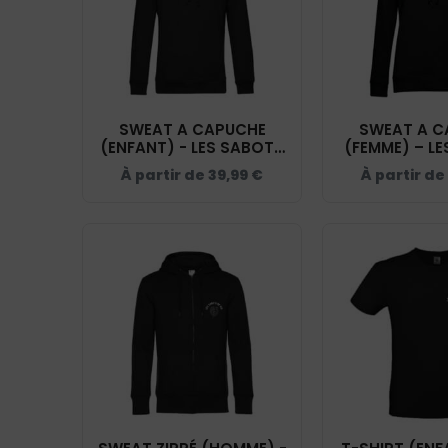
SWEAT A CAPUCHE
SWEAT A C
(ENFANT) - LES SABOTS
(FEMME) – L
DE RIO - NOIR - K477
DE RIO - NOI
À partir de
39,99
€
À partir de