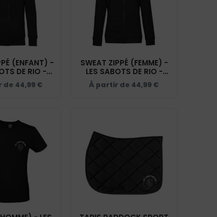
PÉ (ENFANT) -
SWEAT ZIPPÉ (FEMME) -
OTS DE RIO -
LES SABOTS DE RIO -
R - K455
NOIR - BCW03Q
r de
44,99
€
À partir de
44,99
€