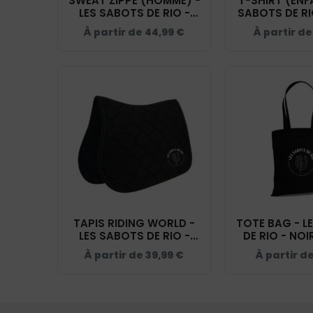
SWEAT ZIPPÉ (HOMME) -
T-SHIRT (ENF
LES SABOTS DE RIO -
SABOTS DE RI
NOIR - BCU03K
BC03
À partir de
44,99
€
À partir d
TAPIS RIDING WORLD -
TOTE BAG - L
LES SABOTS DE RIO -
DE RIO - NOI
NOIR - 20453
À partir de
39,99
€
À partir d