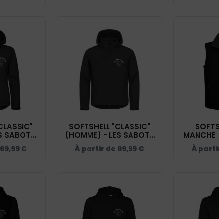
CLASSIC"
SOFTSHELL "CLASSIC"
SOFTS
ES SABOTS
(HOMME) - LES SABOTS
MANCHE (
 - 0200917
DE RIO - NOIR - 0200912
SABOTS DE
69,99
€
À partir de
69,99
€
À parti