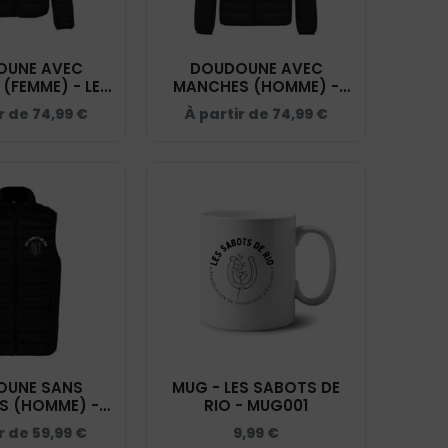
OUNE AVEC
DOUDOUNE AVEC
(FEMME) - LES
MANCHES (HOMME) -
 RIO - NOIR -
LES SABOTS DE RIO -
r de
74,99
€
À partir de
74,99
€
K6121
NOIR - K6120
OUNE SANS
MUG - LES SABOTS DE
S (HOMME) -
RIO - MUG001
OTS DE RIO -
ir de
59,99
€
9,99
€
R - K6113