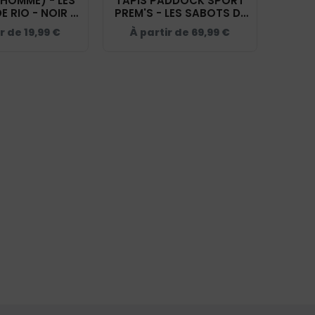
(HOMME) - LES
TAPIS PADDOCK SPORT
 RIO - NOIR -
PREM'S - LES SABOTS DE
BC03T
RIO - NOIR - 20474
ir de
19,99
€
À partir de
69,99
€