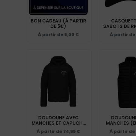
BON CADEAU (À PARTIR
CASQUETTE
DE 5€)
SABOTS DE RI
BF01
À partir de
5,00
€
À partir d
DOUDOUNE AVEC
DOUDOUNE
MANCHES ET CAPUCHE
MANCHES (E
(ENFANT) - LES SABOTS
LES SABOTS 
À partir de
74,99
€
À partir de
DE RIO - NOIR - K6112
NOIR - K