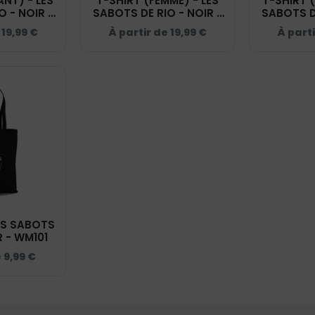
ANT) - LES
T-SHIRT (FEMME) - LES
T-SHIRT 
O - NOIR -
SABOTS DE RIO - NOIR -
SABOTS DE
TK
BC04T
e
19,99
€
À partir de
19,99
€
À part
ES SABOTS
R - WM101
e
9,99
€