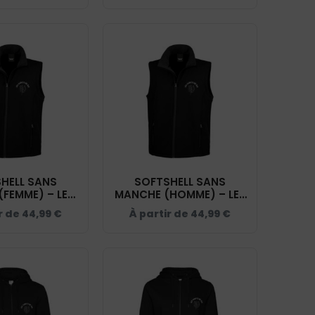
HELL SANS
SOFTSHELL SANS
FEMME) – LES
MANCHE (HOMME) – LES
 RIO - NOIR -
SABOTS DE RIO - NOIR -
r de
44,99
€
À partir de
44,99
€
R232F
RS232