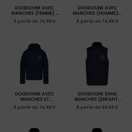
DOUDOUNE AVEC
DOUDOUNE AVEC
MANCHES (FEMME) -
MANCHES (HOMME) -
CENTRE ÉQUESTRE DE
CENTRE ÉQUESTRE DE
À partir de
74,99
€
À partir de
74,99
€
CHALAIN - NAVY -
CHALAIN - NAVY -
K6121
K6120
DOUDOUNE AVEC
DOUDOUNE SANS
MANCHES ET
MANCHES (ENFANT)
CAPUCHE (ENFANT) -
- CENTRE ÉQUESTRE
À partir de
74,99
€
À partir de
59,99
€
CENTRE ÉQUESTRE DE
DE CHALAIN - NAVY -
CHALAIN - NAVY -
K6115
K6112