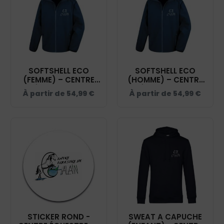
SOFTSHELL ECO
SOFTSHELL ECO
(FEMME) – CENTRE
(HOMME) – CENTRE
ÉQUESTRE DE
ÉQUESTRE DE
À partir de
54,99
€
À partir de
54,99
€
CHALAIN - NAVY -
CHALAIN - NAVY -
R231F
RS231
STICKER ROND -
SWEAT A CAPUCHE