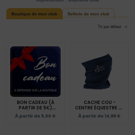
Représentant : Stephanie Dole
Boutique de mon club
Sellerie de mon club
BON CADEAU (À
CACHE COU -
PARTIR DE 5€)
CENTRE ÉQUESTRE DE
(COPIE)
CHALAIN - NAVY -
À partir de
5,00
€
À partir de
14,99
€
BF900