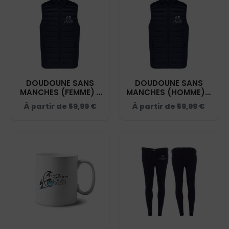
DOUDOUNE SANS
DOUDOUNE SANS
MANCHES (FEMME) -
MANCHES (HOMME) -
CENTRE ÉQUESTRE DE
CENTRE ÉQUESTRE DE
À partir de
59,99
€
À partir de
59,99
€
CHALAIN - NAVY -
CHALAIN - NAVY -
K6114
K6113