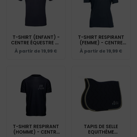
T-SHIRT (ENFANT) -
T-SHIRT RESPIRANT
CENTRE ÉQUESTRE DE
(FEMME) - CENTRE
CHALAIN - NAVY -
ÉQUESTRE DE
À partir de
19,99
€
À partir de
19,99
€
BC03TK
CHALAIN - NAVY -
IB301
T-SHIRT RESPIRANT
TAPIS DE SELLE
(HOMME) - CENTRE
EQUITHÈME