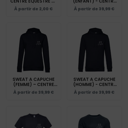
CENTRE ÉQUESTRE DE
(ENFANT) - CENTRE
CHALAIN - STI001
ÉQUESTRE DE
À partir de
2,00
€
À partir de
39,99
€
CHALAIN - NAVY -
K477
SWEAT A CAPUCHE
SWEAT A CAPUCHE
(FEMME) – CENTRE
(HOMME) - CENTRE
ÉQUESTRE DE
ÉQUESTRE DE
À partir de
39,99
€
À partir de
39,99
€
CHALAIN - NAVY -
CHALAIN - NAVY -
BCW34B
BCU33B