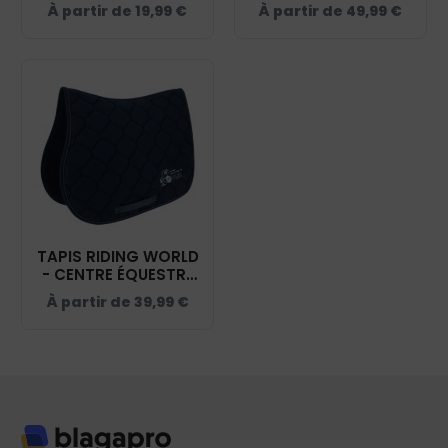
ÉQUESTRE DE
"POLYFUN" - CENTRE
À partir de
19,99
€
À partir de
49,99
€
CHALAIN - NAVY -
ÉQUESTRE DE
IB300
CHALAIN - NAVY -
20444
TAPIS RIDING WORLD
- CENTRE ÉQUESTRE
DE CHALAIN - NAVY -
À partir de
39,99
€
20453