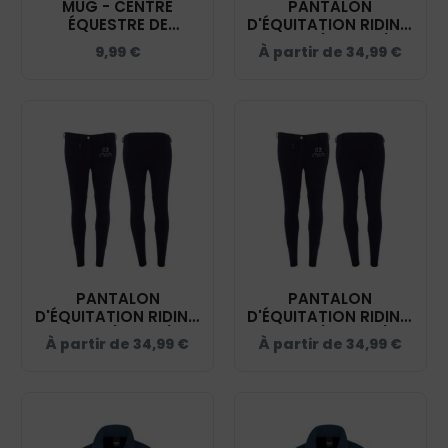
MUG - CENTRE
PANTALON
ÉQUESTRE DE
D'ÉQUITATION RIDING
CHALAIN - MUG001
WORLD (ENFANT) -
9,99
€
À partir de
34,99
€
CENTRE ÉQUESTRE DE
CHALAIN - NAVY -
989400
PANTALON
PANTALON
D'ÉQUITATION RIDING
D'ÉQUITATION RIDING
WORLD (FEMME) -
WORLD (HOMME) -
À partir de
34,99
€
À partir de
34,99
€
CENTRE ÉQUESTRE DE
CENTRE ÉQUESTRE DE
CHALAIN - NAVY -
CHALAIN - NAVY -
989402
989404