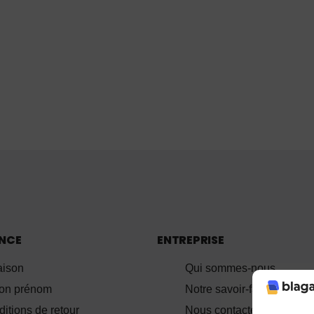
ANCE
ENTREPRISE
aison
Qui sommes-nous
ion prénom
Notre savoir-faire
itions de retour
Nous contacter