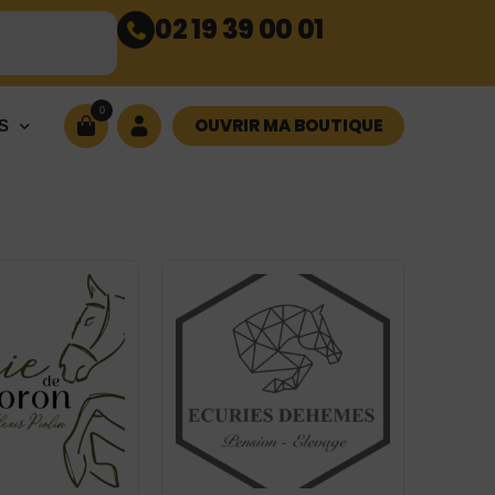
02 19 39 00 01
0
OUVRIR MA BOUTIQUE
S