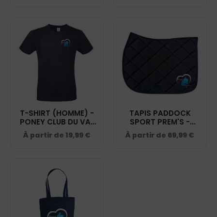
T-SHIRT (HOMME) -
TAPIS PADDOCK
PONEY CLUB DU VAL
SPORT PREM'S -
DE SAÔNE - NAVY -
PONEY CLUB DU VAL
À partir de
19,99
€
À partir de
69,99
€
BC03T
DE SAÔNE - NAVY -
20474