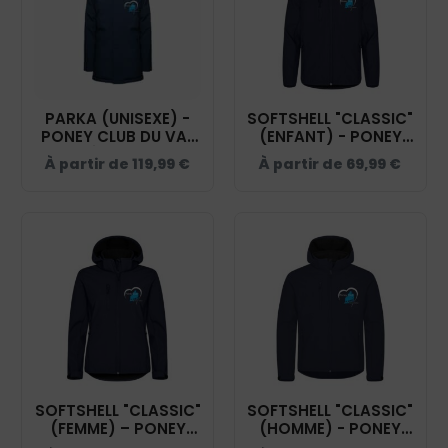
PARKA (UNISEXE) -
SOFTSHELL "CLASSIC"
PONEY CLUB DU VAL
(ENFANT) - PONEY
DE SAÔNE - NAVY -
CLUB DU VAL DE
À partir de
119,99
€
À partir de
69,99
€
PK543
SAÔNE - NAVY -
0200909
SOFTSHELL "CLASSIC"
SOFTSHELL "CLASSIC"
(FEMME) – PONEY
(HOMME) - PONEY
CLUB DU VAL DE
CLUB DU VAL DE