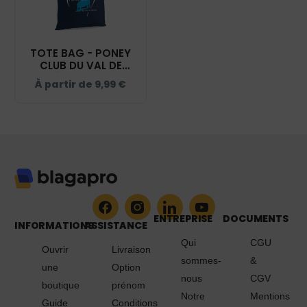
TOTE BAG - PONEY
CLUB DU VAL DE
SAÔNE - NAVY -
À partir de
9,99
€
WM101
ENTREPRISE
DOCUMENTS
INFORMATIONS
ASSISTANCE
Qui
CGU
Ouvrir
Livraison
sommes-
&
une
Option
nous
CGV
boutique
prénom
Notre
Mentions
Guide
Conditions