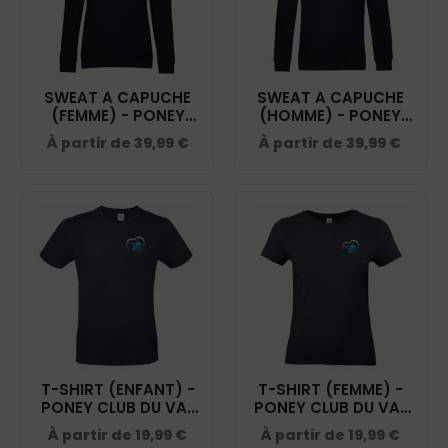
SWEAT A CAPUCHE
SWEAT A CAPUCHE
(FEMME) - PONEY
(HOMME) - PONEY
CLUB DU VAL DE
CLUB DU VAL DE
À partir de
39,99
€
À partir de
39,99
€
SAÔNE - NAVY -
SAÔNE - NAVY -
BCW34B
BCU33B
T-SHIRT (ENFANT) -
T-SHIRT (FEMME) -
PONEY CLUB DU VAL
PONEY CLUB DU VAL
DE SAÔNE - NAVY -
DE SAÔNE - NAVY -
À partir de
19,99
€
À partir de
19,99
€
BC03TK
BC04T