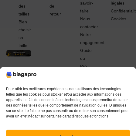
savoir-
légales
des
de
faire
Confidentiali
tailles
retour
Nous
Cookies
Bien
contacter
choisir
Notre
sa
engagement
taille
Guide
du
Pro
© 2022 - 2024 Blagapro. Tous droits réservés. Textiles
personnalisés à Orléans
Pour offrir les meilleures expériences, nous utilisons des technologies
telles que les cookies pour stocker et/ou accéder aux informations des
appareils. Le fait de consentir à ces technologies nous permettra de traiter
des données telles que le comportement de navigation ou les ID uniques
sur ce site. Le fait de ne pas consentir ou de retirer son consentement peut
avoir un effet négatif sur certaines caractéristiques et fonctions.