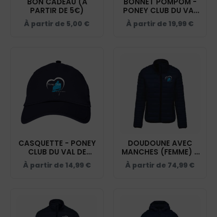
BON CADEAU (À
BONNET POMPOM -
PARTIR DE 5€)
PONEY CLUB DU VAL
DE SAÔNE - NAVY -
À partir de
5,00
€
À partir de
19,99
€
BF426
CASQUETTE - PONEY
DOUDOUNE AVEC
CLUB DU VAL DE
MANCHES (FEMME) -
SAÔNE - NAVY -
VAL DE SAÔNE -
À partir de
14,99
€
À partir de
74,99
€
BF015
NAVY - K6121