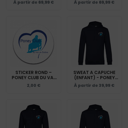
À partir de
69,99
€
À partir de
69,99
€
SAÔNE - NAVY -
SAÔNE - NAVY -
0200917
0200912
STICKER ROND –
SWEAT A CAPUCHE
PONEY CLUB DU VAL
(ENFANT) - PONEY
DE SAÔNE – STI001
CLUB DU VAL DE
2,00
€
À partir de
39,99
€
SAÔNE - NAVY -
K477