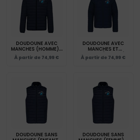
DOUDOUNE AVEC
DOUDOUNE AVEC
MANCHES (HOMME) -
MANCHES ET
VAL DE SAÔNE -
CAPUCHE (ENFANT) -
À partir de
74,99
€
À partir de
74,99
€
NAVY - K6120
VAL DE SAÔNE -
NAVY - K6112
DOUDOUNE SANS
DOUDOUNE SANS