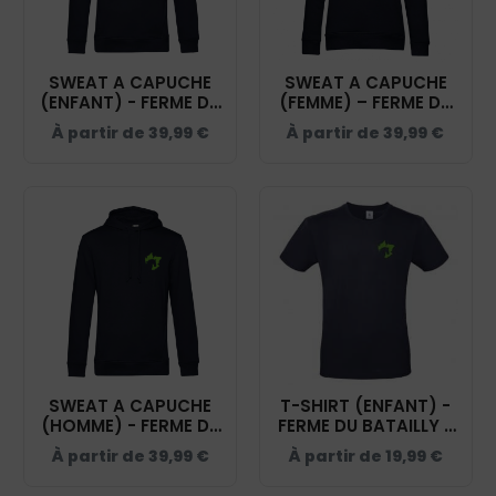
SWEAT A CAPUCHE
SWEAT A CAPUCHE
(ENFANT) - FERME DU
(FEMME) – FERME DU
BATAILLY - NAVY -
BATAILLY - NAVY -
À partir de
39,99
€
À partir de
39,99
€
K477
BCW34B
SWEAT A CAPUCHE
T-SHIRT (ENFANT) -
(HOMME) - FERME DU
FERME DU BATAILLY -
BATAILLY - NAVY -
NAVY - BC03TK
À partir de
39,99
€
À partir de
19,99
€
BCU33B