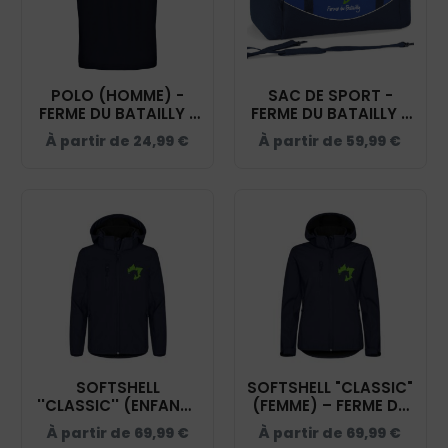
POLO (HOMME) -
SAC DE SPORT -
FERME DU BATAILLY -
FERME DU BATAILLY -
NAVY - BCID1
BLEU MARINE - QD70S
À partir de
24,99
€
À partir de
59,99
€
SOFTSHELL
SOFTSHELL "CLASSIC"
''CLASSIC'' (ENFANT)
(FEMME) – FERME DU
- FERME DU BATAILLY
BATAILLY - NAVY -
À partir de
69,99
€
À partir de
69,99
€
- NAVY 0200909
0200917