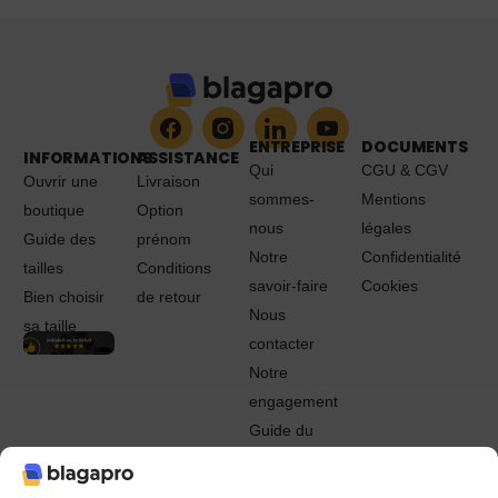
ENTREPRISE
DOCUMENTS
INFORMATIONS
ASSISTANCE
Qui
CGU & CGV
Ouvrir une
Livraison
sommes-
Mentions
boutique
Option
nous
légales
Guide des
prénom
Notre
Confidentialité
tailles
Conditions
savoir-faire
Cookies
Bien choisir
de retour
Nous
sa taille
contacter
Notre
engagement
Guide du
Pro
© 2022 - 2024 Blagapro. Tous droits réservés. Textiles