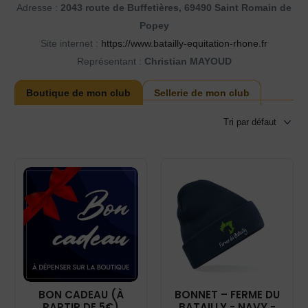
Adresse :
2043 route de Buffetières, 69490 Saint Romain de
Popey
Site internet :
https://www.batailly-equitation-rhone.fr
Représentant :
Christian MAYOUD
Boutique de mon club
Sellerie de mon club
BON CADEAU (À
BONNET – FERME DU
PARTIR DE 5€)
BATAILLY - NAVY -