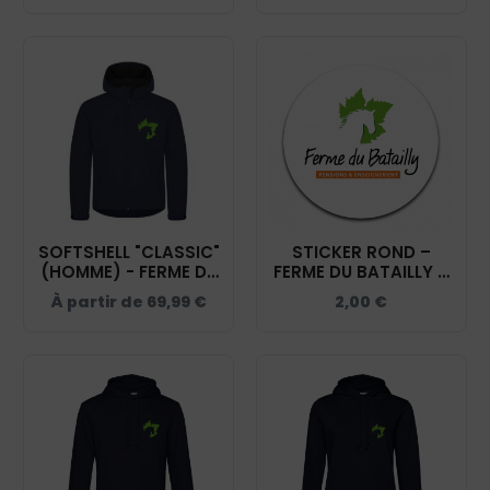
SOFTSHELL "CLASSIC"
STICKER ROND –
(HOMME) - FERME DU
FERME DU BATAILLY –
BATAILLY - NAVY -
STI001
À partir de
69,99
€
2,00
€
0200912