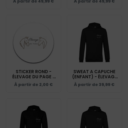
À partir de
49,99
€
À partir de
49,99
€
NOIR - R232F
NOIR - RS232
STICKER ROND -
SWEAT A CAPUCHE
ÉLEVAGE DU PAGE -
(ENFANT) - ÉLEVAGE
STI001
DU PAGE - NOIR -
À partir de
2,00
€
À partir de
39,99
€
K477