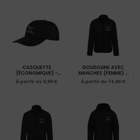
CASQUETTE
DOUDOUNE AVEC
(ÉCONOMIQUE) -
MANCHES (FEMME) -
CENTRE ÉQUESTRE
CENTRE ÉQUESTRE
À partir de
9,99
€
À partir de
74,99
€
D'UNIEUX - NOIR -
D'UNIEUX - NOIR -
RC080
K6121