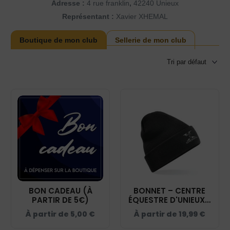
Adresse :
4 rue franklin
,
42240
Unieux
Représentant :
Xavier XHEMAL
Boutique de mon club
Sellerie de mon club
BON CADEAU (À
BONNET – CENTRE
PARTIR DE 5€)
ÉQUESTRE D'UNIEUX -
NOIR - BF045
À partir de
5,00
€
À partir de
19,99
€