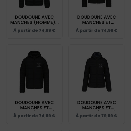
DOUDOUNE AVEC
DOUDOUNE AVEC
MANCHES (HOMME) -
MANCHES ET
CENTRE ÉQUESTRE
CAPUCHE (ENFANT) -
À partir de
74,99
€
À partir de
74,99
€
D'UNIEUX - NOIR -
CENTRE ÉQUESTRE
K6120
D'UNIEUX - NOIR -
K6112
DOUDOUNE AVEC
DOUDOUNE AVEC
MANCHES ET
MANCHES ET
CAPUCHE (ENFANT) -
CAPUCHE (FEMME) -
À partir de
74,99
€
À partir de
79,99
€
CENTRE ÉQUESTRE
CENTRE ÉQUESTRE
D’UNIEUX – NOIR -
D’UNIEUX – NOIR -
K6112
K6111