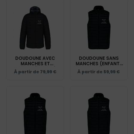
DOUDOUNE AVEC
DOUDOUNE SANS
MANCHES ET
MANCHES (ENFANT)
CAPUCHE (HOMME) -
- CENTRE ÉQUESTRE
À partir de
79,99
€
À partir de
59,99
€
CENTRE ÉQUESTRE
D'UNIEUX - NOIR -
D’UNIEUX – NOIR -
K6115
K6110