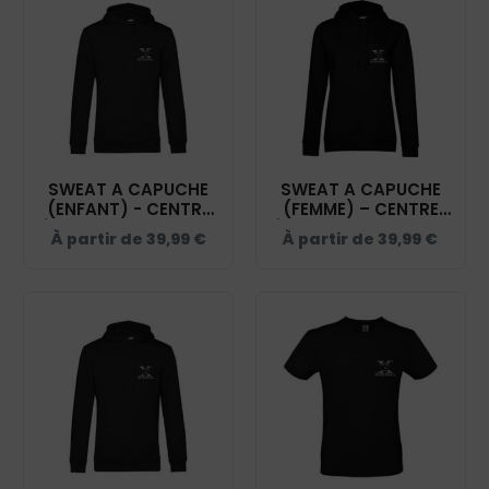
SWEAT A CAPUCHE
SWEAT A CAPUCHE
(ENFANT) - CENTRE
(FEMME) – CENTRE
ÉQUESTRE D'UNIEUX -
ÉQUESTRE D'UNIEUX -
À partir de
39,99
€
À partir de
39,99
€
NOIR - K477
NOIR - BCW34B