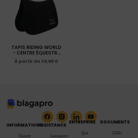
TAPIS RIDING WORLD
- CENTRE ÉQUESTRE
D'UNIEUX - NOIR -
À partir de
39,99
€
20453
ENTREPRISE
DOCUMENTS
INFORMATIONS
ASSISTANCE
Qui
CGU
Ouvrir
Livraison