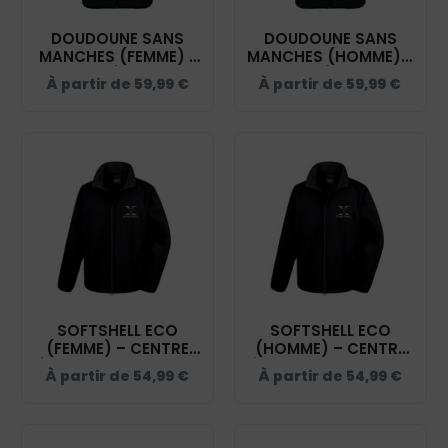
DOUDOUNE SANS
DOUDOUNE SANS
MANCHES (FEMME) -
MANCHES (HOMME) -
CENTRE ÉQUESTRE
CENTRE ÉQUESTRE
À partir de
59,99
€
À partir de
59,99
€
D'UNIEUX - NOIR -
D'UNIEUX - NOIR -
K6114
K6113
SOFTSHELL ECO
SOFTSHELL ECO
(FEMME) – CENTRE
(HOMME) – CENTRE
ÉQUESTRE D'UNIEUX -
ÉQUESTRE D'UNIEUX -
À partir de
54,99
€
À partir de
54,99
€
NOIR - R231F
NOIR - RS231