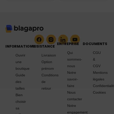
K911
ENTREPRISE
DOCUMENTS
INFORMATIONS
ASSISTANCE
Qui
CGU
Ouvrir
Livraison
sommes-
&
une
Option
nous
CGV
boutique
prénom
Notre
Mentions
Guide
Conditions
savoir-
légales
des
de
faire
Confidentiali
tailles
retour
Nous
Cookies
Bien
contacter
choisir
Notre
sa
engagement