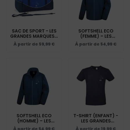
SAC DE SPORT - LES
SOFTSHELL ECO
GRANDES MARQUES -
(FEMME) – LES
NAVY - QD70S
GRANDES MARQUES -
À partir de
59,99
€
À partir de
54,99
€
NAVY - R231F
SOFTSHELL ECO
T-SHIRT (ENFANT) -
(HOMME) – LES
LES GRANDES
GRANDES MARQUES -
MARQUES - NAVY -
À partir de
54,99
€
À partir de
19,99
€