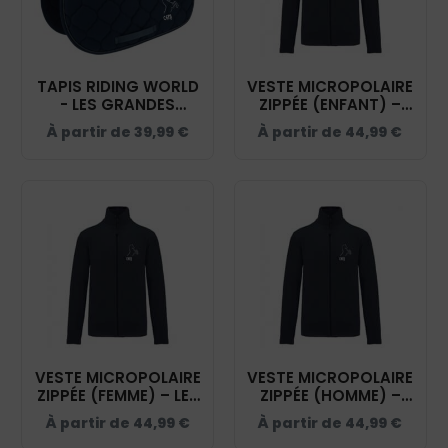
TAPIS RIDING WORLD
VESTE MICROPOLAIRE
- LES GRANDES
ZIPPÉE (ENFANT) –
MARQUES - NAVY -
LES GRANDES
À partir de
39,99
€
À partir de
44,99
€
20453
MARQUES - NAVY –
K920
VESTE MICROPOLAIRE
VESTE MICROPOLAIRE
ZIPPÉE (FEMME) – LES
ZIPPÉE (HOMME) –
GRANDES MARQUES -
LES GRANDES
À partir de
44,99
€
À partir de
44,99
€
NAVY – K907
MARQUES - NAVY –