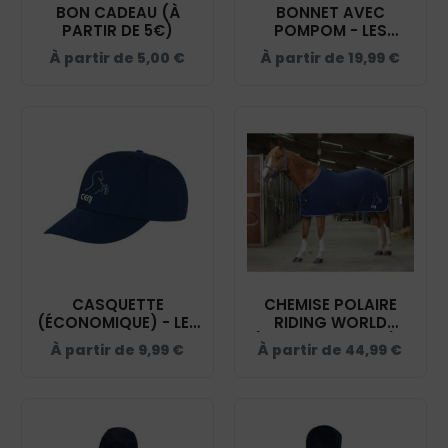
BON CADEAU (À
BONNET AVEC
PARTIR DE 5€)
POMPOM - LES
GRANDES MARQUES -
À partir de
5,00
€
À partir de
19,99
€
NAVY - BF426
CASQUETTE
CHEMISE POLAIRE
(ÉCONOMIQUE) - LES
RIDING WORLD
GRANDES MARQUES -
(AVEC ATTACHES) -
À partir de
9,99
€
À partir de
44,99
€
NAVY - RC080
LES GRANDES
MARQUES - NAVY -
400637