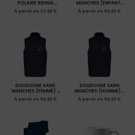
POLAIRE RIDING
MANCHES (ENFANT)
WORLD - LES
- LES GRANDES
À partir de
37,99
€
À partir de
59,99
€
GRANDES MARQUES -
MARQUES - NAVY -
NAVY - 400154
K6115
DOUDOUNE SANS
DOUDOUNE SANS
MANCHES (FEMME) -
MANCHES (HOMME) -
LES GRANDES
LES GRANDES
À partir de
59,99
€
À partir de
59,99
€
MARQUES - NAVY -
MARQUES - NAVY -
K6114
K6113