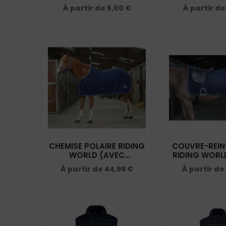
BF04
À partir de
5,00
€
À partir d
CHEMISE POLAIRE RIDING
COUVRE-REIN
WORLD (AVEC
RIDING WORLD
ATTACHES) - ECURIE
TROUSSIER 
À partir de
44,99
€
À partir de
TROUSSIER - NAVY -
4001
400637