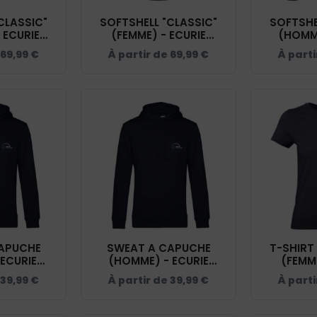
CLASSIC"
SOFTSHELL "CLASSIC"
SOFTSHE
 ECURIE
(FEMME) - ECURIE
(HOMME
- NAVY -
TROUSSIER - NAVY -
TROUSSI
69,99
€
À partir de
69,99
€
À part
09
0200917
0
APUCHE
SWEAT A CAPUCHE
T-SHIRT
 ECURIE
(HOMME) - ECURIE
(FEMME
- NAVY -
TROUSSIER - NAVY -
TROUSSI
39,99
€
À partir de
39,99
€
À parti
4B
BCU33B