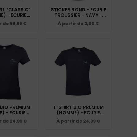
LL "CLASSIC"
STICKER ROND - ECURIE
) - ECURIE
TROUSSIER - NAVY -
ER - NAVY -
STI001
ir de
69,99
€
À partir de
2,00
€
200912
 BIO PREMIUM
T-SHIRT BIO PREMIUM
) - ECURIE
(HOMME) - ECURIE
ER - NAVY -
TROUSSIER - NAVY -
r de
24,99
€
À partir de
24,99
€
BC049
BC048