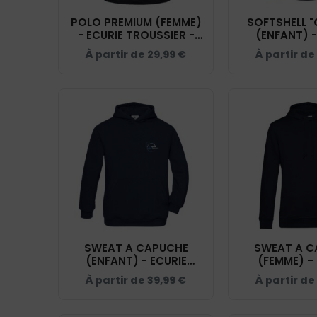
POLO PREMIUM (FEMME)
SOFTSHELL "
- ECURIE TROUSSIER -
(ENFANT) -
NAVY - BCW463
TROUSSIER 
À partir de
29,99
€
À partir de
02009
SWEAT A CAPUCHE
SWEAT A C
(ENFANT) - ECURIE
(FEMME) –
TROUSSIER - NAVY -
TROUSSIER 
À partir de
39,99
€
À partir de
K477
BCW3