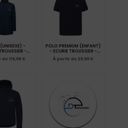
(UNISEXE) -
POLO PREMIUM (ENFANT)
TROUSSIER -
- ECURIE TROUSSIER -
 - PK543
NAVY - K249
r de
119,99
€
À partir de
29,99
€