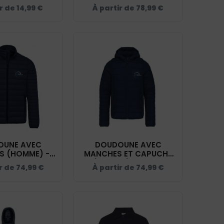
BF015
ECURIE TROUSSIER -
ir de
14,99
€
À partir de
78,99
€
NAVY - 400546
OUNE AVEC
DOUDOUNE AVEC
S (HOMME) -
MANCHES ET CAPUCHE
TROUSSIER -
(ENFANT) - ECURIE
r de
74,99
€
À partir de
74,99
€
 - K6120
TROUSSIER - NAVY -
K6112