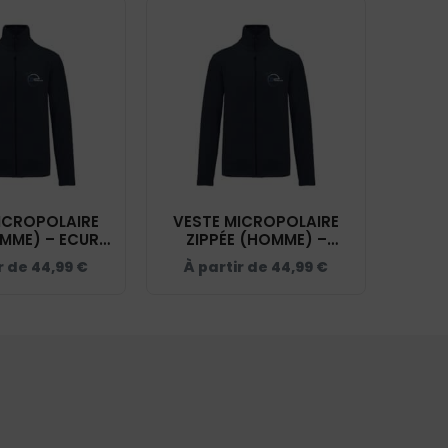
ICROPOLAIRE
VESTE MICROPOLAIRE
EMME) – ECURIE
ZIPPÉE (HOMME) –
ER - NAVY –
ECURIE TROUSSIER -
r de
44,99
€
À partir de
44,99
€
K907
NAVY – K911