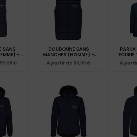
 SANS
DOUDOUNE SANS
PARKA 
EMME) -
MANCHES (HOMME) -
ECURIE 
USSIER -
ECURIE TROUSSIER -
NAVY
59,99
€
À partir de
59,99
€
À parti
K6114
NAVY - K6113