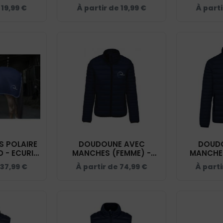
5
NAVY - BF426
e
19,99
€
À partir de
19,99
€
À part
S POLAIRE
DOUDOUNE AVEC
DOUD
 - ECURIE
MANCHES (FEMME) -
MANCHE
- NAVY -
ECURIE TROUSSIER -
ECURIE 
37,99
€
À partir de
74,99
€
À parti
54
NAVY - K6121
NAVY