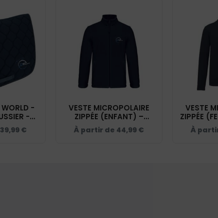
G WORLD -
VESTE MICROPOLAIRE
VESTE M
USSIER -
ZIPPÉE (ENFANT) –
ZIPPÉE (F
20453
ECURIE TROUSSIER -
TROUSSI
39,99
€
À partir de
44,99
€
À parti
NAVY – K920