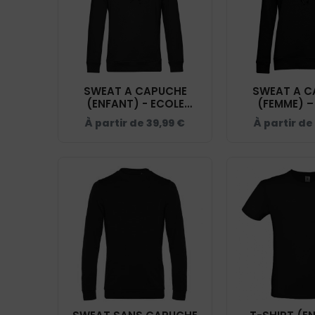
SWEAT A CAPUCHE
SWEAT A C
(ENFANT) - ECOLE
(FEMME) –
D'EQUITATION DU
D'EQUITAT
À partir de
39,99
€
À partir de
COQUET - K477
COQUET - 