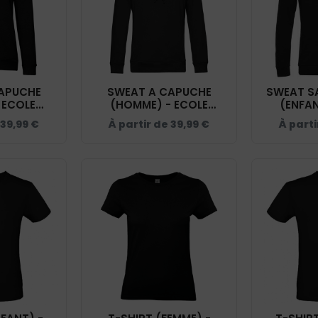
APUCHE
SWEAT A CAPUCHE
SWEAT S
 ECOLE
(HOMME) - ECOLE
(ENFAN
ION DU
D'EQUITATION DU
D'EQU
39,99
€
À partir de
39,99
€
À parti
BCW34B
COQUET - BCU33B
COQUE