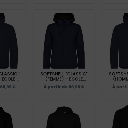
CLASSIC''
SOFTSHELL "CLASSIC"
SOFTSHE
- ECOLE
(FEMME) – ECOLE
(HOMM
ION DU
D'EQUITATION DU
D'EQU
69,99
€
À partir de
69,99
€
À part
0200909
COQUET - 0200917
COQUET