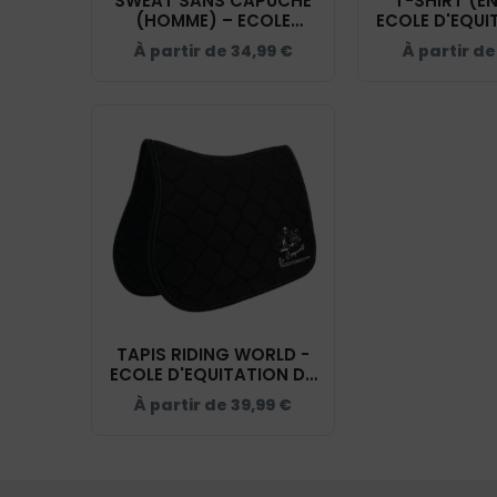
SWEAT SANS CAPUCHE
T-SHIRT (E
(HOMME) – ECOLE
ECOLE D'EQUI
D'EQUITATION DU
COQUET - 
À partir de
34,99
€
À partir d
COQUET - BCU01K
TAPIS RIDING WORLD -
ECOLE D'EQUITATION DU
COQUET - 20453
À partir de
39,99
€