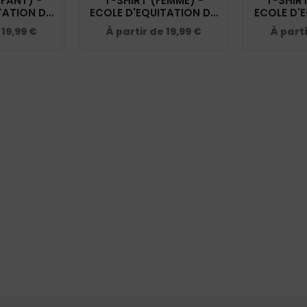
NFANT) -
T-SHIRT (FEMME) -
T-SHIR
TATION DU
ECOLE D'EQUITATION DU
ECOLE D'
BC03TK
COQUET - BC04T
COQUE
e
19,99
€
À partir de
19,99
€
À part