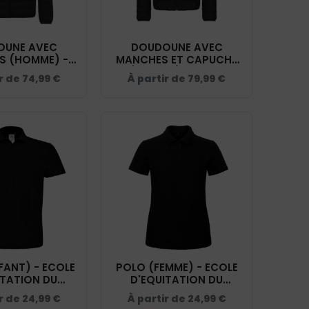
OUNE AVEC
DOUDOUNE AVEC
S (HOMME) -
MANCHES ET CAPUCHE
EQUITATION DU
(ENFANT) - ECOLE
r de
74,99
€
À partir de
79,99
€
T - K6120
D'EQUITATION DU
COQUET - K6112
FANT) - ECOLE
POLO (FEMME) - ECOLE
ITATION DU
D'EQUITATION DU
T - BCK424
COQUET - BCI1F
r de
24,99
€
À partir de
24,99
€