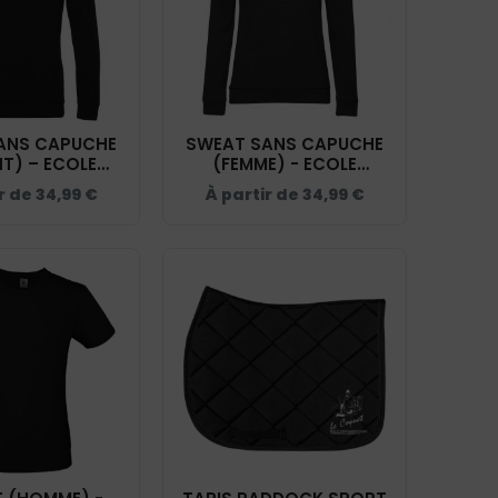
ANS CAPUCHE
SWEAT SANS CAPUCHE
T) – ECOLE
(FEMME) - ECOLE
ITATION DU
D'EQUITATION DU
r de
34,99
€
À partir de
34,99
€
T - ID332K
COQUET - BCW01Q