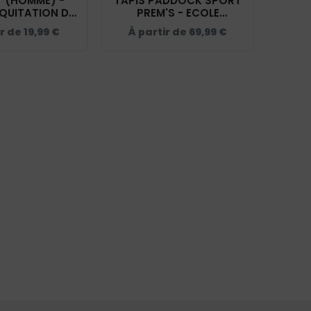
T (HOMME) -
TAPIS PADDOCK SPORT
EQUITATION DU
PREM'S - ECOLE
T - BC03T
D'EQUITATION DU
ir de
19,99
€
À partir de
69,99
€
COQUET - 20474