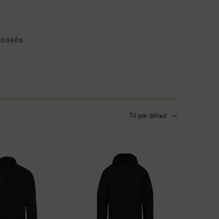
Fossés
t