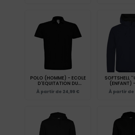
POLO (HOMME) - ECOLE
SOFTSHELL ''
D'EQUITATION DU
(ENFANT) 
COQUET - BCID1
D'EQUITAT
À partir de
24,99
€
À partir de
COQUET - 