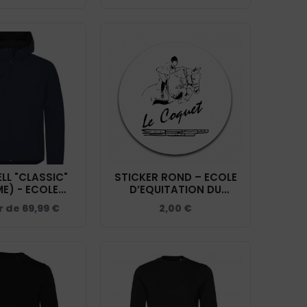
LL "CLASSIC"
STICKER ROND – ECOLE
E) - ECOLE
D’EQUITATION DU
ITATION DU
COQUET – STI001
ir de
69,99
€
2,00
€
 - 0200912