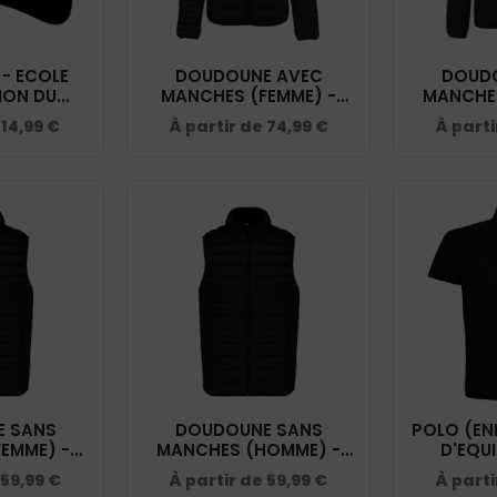
- ECOLE
DOUDOUNE AVEC
DOUD
ION DU
MANCHES (FEMME) -
MANCHE
 BF015
ECOLE D'EQUITATION DU
ECOLE D'
e
14,99
€
À partir de
74,99
€
À parti
COQUET - K6121 (
COQUE
 SANS
DOUDOUNE SANS
POLO (EN
EMME) -
MANCHES (HOMME) -
D'EQU
TATION DU
ECOLE D'EQUITATION DU
COQUE
59,99
€
À partir de
59,99
€
À parti
 K6114
COQUET- K6113