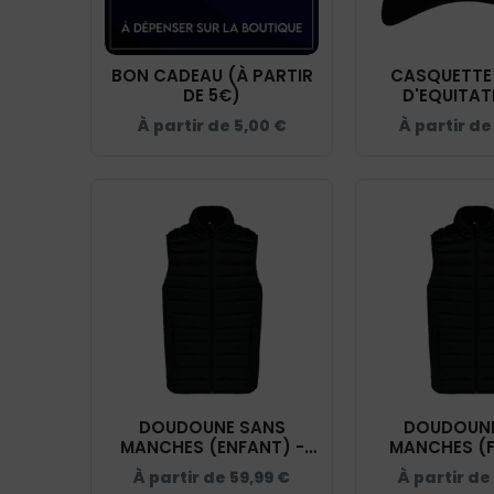
BON CADEAU (À PARTIR
CASQUETTE 
DE 5€)
D'EQUITAT
COQUET -
À partir de
5,00
€
À partir d
DOUDOUNE SANS
DOUDOUNE
MANCHES (ENFANT) -
MANCHES (F
ECOLE D'EQUITATION DU
ECOLE D'EQUI
À partir de
59,99
€
À partir de
COQUET - K6115
COQUET -