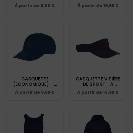
AUTREMENT - NAVY -
À partir de
5,00
€
À partir de
19,99
€
BF426
CASQUETTE
CASQUETTE VISIÈRE
(ÉCONOMIQUE) - A
DE SPORT - A
CHEVAL AUTREMENT
CHEVAL AUTREMENT
À partir de
9,99
€
À partir de
14,99
€
- NAVY - RC080
- NAVY - BF174R