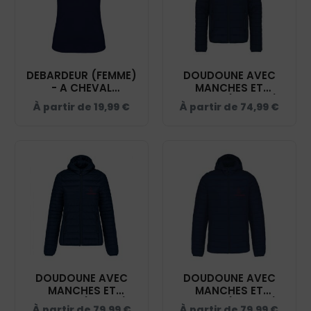
DEBARDEUR (FEMME)
DOUDOUNE AVEC
- A CHEVAL
MANCHES ET
AUTREMENT - NAVY -
CAPUCHE (ENFANT) -
À partir de
19,99
€
À partir de
74,99
€
K3024IC
A CHEVAL
AUTREMENT - NAVY -
K6112
DOUDOUNE AVEC
DOUDOUNE AVEC
MANCHES ET
MANCHES ET
CAPUCHE (FEMME) -
CAPUCHE (HOMME) -
À partir de
79,99
€
À partir de
79,99
€