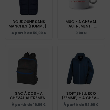
DOUDOUNE SANS
MUG - A CHEVAL
MANCHES (HOMME) -
AUTREMENT -
A CHEVAL
MUG001
À partir de
59,99
€
9,99
€
AUTREMENT - NAVY -
K6113
SAC À DOS - A
SOFTSHELL ECO
CHEVAL AUTREMENT
(FEMME) – A CHEVAL
- NAVY - BM903
AUTREMENT - NAVY -
À partir de
19,99
€
À partir de
54,99
€
R231F