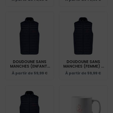
A CHEVAL
A CHEVAL
AUTREMENT - NAVY -
AUTREMENT - NAVY -
K6111
K6110
DOUDOUNE SANS
DOUDOUNE SANS
MANCHES (ENFANT)
MANCHES (FEMME) -
- A CHEVAL
A CHEVAL
À partir de
59,99
€
À partir de
59,99
€
AUTREMENT - NAVY -
AUTREMENT - NAVY -
K6115
K6114