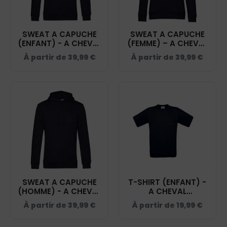
SWEAT A CAPUCHE
SWEAT A CAPUCHE
(ENFANT) - A CHEVAL
(FEMME) – A CHEVAL
AUTREMENT - NAVY -
AUTREMENT - NAVY -
À partir de
39,99
€
À partir de
39,99
€
K477
BCW34B
SWEAT A CAPUCHE
T-SHIRT (ENFANT) -
(HOMME) - A CHEVAL
A CHEVAL
AUTREMENT - NAVY -
AUTREMENT - NAVY -
À partir de
39,99
€
À partir de
19,99
€
BCU33B
BC03TK