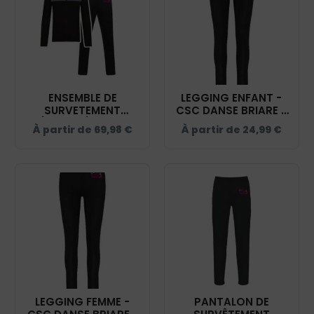
ENSEMBLE DE
LEGGING ENFANT -
SURVETEMENT
CSC DANSE BRIARE -
(ENFANT) - CSC
NOIR - PA1014
À partir de
69,98
€
À partir de
24,99
€
DANSE BRIARE - NOIR
- ES011
LEGGING FEMME -
PANTALON DE