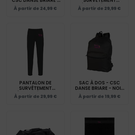
CSC DANSE BRIARE -
SURVÊTEMENT
NOIR - PA188
(ENFANT) - CSC
À partir de
24,99
€
À partir de
29,99
€
DANSE BRIARE - NOIR
- PA1041
PANTALON DE
SAC À DOS - CSC
SURVÊTEMENT
DANSE BRIARE - NOIR
(UNISEXE) - CSC
- BM903
À partir de
29,99
€
À partir de
19,99
€
DANSE BRIARE - NOIR
- PA1040