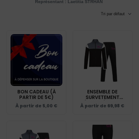
Représentant : Laetitia STRHAN
BON CADEAU (À
ENSEMBLE DE
PARTIR DE 5€)
SURVETEMENT
(ADULTE) - CSC
À partir de
5,00
€
À partir de
69,98
€
DANSE BRIARE - NOIR
- ES001