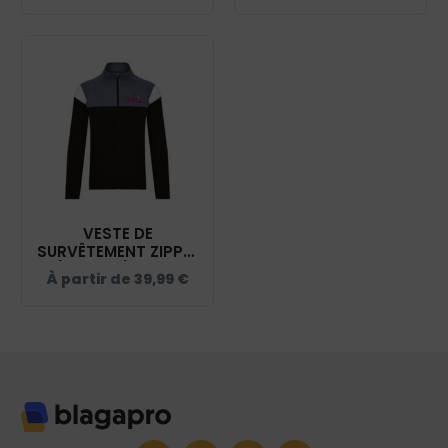
- PA391
VESTE DE
SURVÊTEMENT ZIPPÉE
(UNISEXE) - CSC
À partir de
39,99
€
DANSE BRIARE - NOIR
- PA390