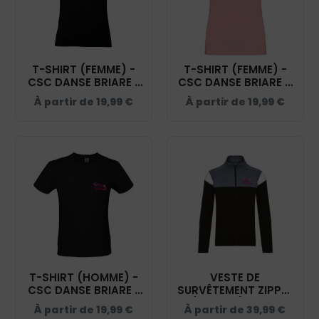
T-SHIRT (FEMME) -
T-SHIRT (FEMME) -
CSC DANSE BRIARE -
CSC DANSE BRIARE –
NOIR - BC04T
ROSE PALE - NS324
À partir de
19,99
€
À partir de
19,99
€
T-SHIRT (HOMME) -
VESTE DE
CSC DANSE BRIARE -
SURVÊTEMENT ZIPPÉE
NOIR - BC03T
(ENFANT) - CSC
À partir de
19,99
€
À partir de
39,99
€
DANSE BRIARE - NOIR