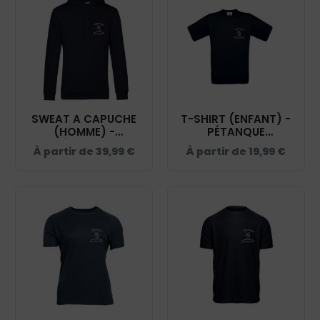
SWEAT A CAPUCHE
T-SHIRT (ENFANT) -
(HOMME) -
PÉTANQUE
PÉTANQUE
CASTELNAUDAISE -
À partir de
39,99
€
À partir de
19,99
€
CASTELNAUDAISE -
NAVY - BC03TK
NAVY - BCU33B