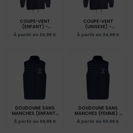
COUPE-VENT
COUPE-VENT
(ENFANT) -
(UNISEXE) -
PÉTANQUE
PÉTANQUE
À partir de
34,99
€
À partir de
34,99
€
CASTELNAUDAISE -
CASTELNAUDAISE -
NAVY - BC631
NAVY - BC630
DOUDOUNE SANS
DOUDOUNE SANS
MANCHES (ENFANT)
MANCHES (FEMME) -
- PÉTANQUE
PÉTANQUE
À partir de
59,99
€
À partir de
59,99
€
CASTELNAUDAISE -
CASTELNAUDAISE -
NAVY - K6115
NAVY - K6114