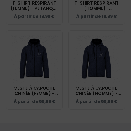
T-SHIRT RESPIRANT
T-SHIRT RESPIRANT
(FEMME) - PÉTANQUE
(HOMME) -
CASTELNAUDAISE -
PÉTANQUE
À partir de
19,99
€
À partir de
19,99
€
NAVY - IB301
CASTELNAUDAISE -
NAVY - IB300
VESTE À CAPUCHE
VESTE À CAPUCHE
CHINÉE (FEMME) -
CHINÉE (HOMME) -
PÉTANQUE
PÉTANQUE
À partir de
59,99
€
À partir de
59,99
€
CASTELNAUDAISE -
CASTELNAUDAISE -
NAVY - PA366
NAVY - PA365