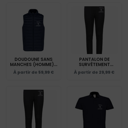
DOUDOUNE SANS
PANTALON DE
MANCHES (HOMME) -
SURVÊTEMENT
PÉTANQUE
(ENFANT) -
À partir de
59,99
€
À partir de
29,99
€
CASTELNAUDAISE -
PÉTANQUE
NAVY - K6113
CASTELNAUDAISE -
NOIR - PA1041