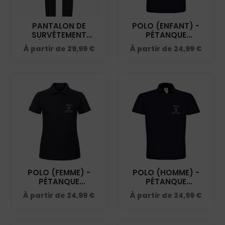
PANTALON DE
POLO (ENFANT) -
SURVÊTEMENT
PÉTANQUE
(UNISEXE) -
CASTELNAUDAISE -
À partir de
29,99
€
À partir de
24,99
€
PÉTANQUE
NAVY - BCK424
CASTELNAUDAISE -
NOIR - PA1040
POLO (FEMME) -
POLO (HOMME) -
PÉTANQUE
PÉTANQUE
CASTELNAUDAISE -
CASTELNAUDAISE -
À partir de
24,99
€
À partir de
24,99
€
NAVY - BCI1F
NAVY - BCID1