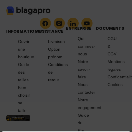
ENTREPRISE
DOCUMENTS
INFORMATIONS
ASSISTANCE
Qui
CGU
Ouvrir
Livraison
sommes-
&
une
Option
nous
CGV
boutique
prénom
Notre
Mentions
Guide
Conditions
savoir-
légales
des
de
faire
Confidentiali
tailles
retour
Nous
Cookies
Bien
contacter
choisir
Notre
sa
engagement
taille
Guide
du
Pro