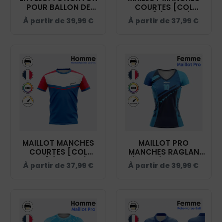
POUR BALLON DE
COURTES [COL
HORSE-BALL - 904131
ROND] (FEMME) -
À partir de
39,99
€
À partir de
37,99
€
HORSE BALL
MAILLOT MANCHES
MAILLOT PRO
COURTES [COL
MANCHES RAGLAN
ROND] (HOMME) -
(FEMME) - HORSE
À partir de
37,99
€
À partir de
39,99
€
HORSE BALL
BALL