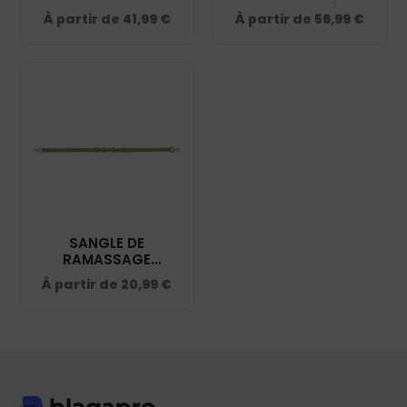
HORSE-BALL ÉRIC
À partir de
41,99
€
À partir de
56,99
€
THOMAS - 203532
SANGLE DE
RAMASSAGE
NORTON HORSE-
À partir de
20,99
€
BALL - 203530