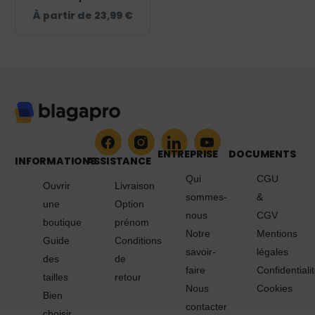
À partir de
23,99
€
ENTREPRISE
DOCUMENTS
INFORMATIONS
ASSISTANCE
Qui
CGU
Ouvrir
Livraison
sommes-
&
une
Option
nous
CGV
boutique
prénom
Notre
Mentions
Guide
Conditions
savoir-
légales
des
de
faire
Confidentiali
tailles
retour
Nous
Cookies
Bien
contacter
choisir