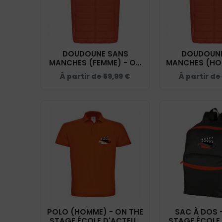
DOUDOUNE SANS
DOUDOUNE
MANCHES (FEMME) - ON
MANCHES (HO
THE STAGE ÉCOLE
THE STAGE
À partir de
59,99
€
À partir de
D'ACTEUR FACE CAMÉRA
D'ACTEUR FA
- ORANGE - K6114
- ORANGE 
POLO (HOMME) - ON THE
SAC À DOS 
STAGE ÉCOLE D'ACTEUR
STAGE ÉCOLE