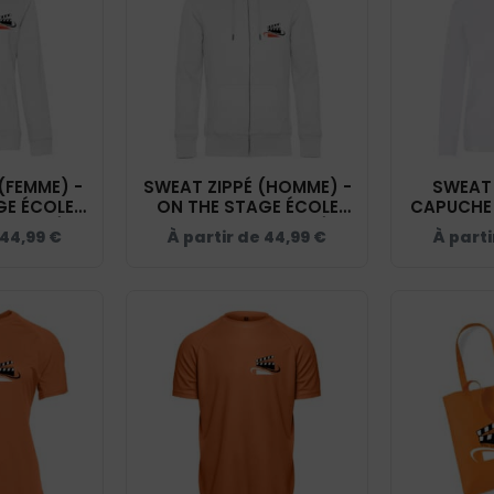
(FEMME) -
SWEAT ZIPPÉ (HOMME) -
SWEAT 
GE ÉCOLE
ON THE STAGE ÉCOLE
CAPUCHE 
CE CAMÉRA
D'ACTEUR FACE CAMÉRA
THE S
44,99
€
À partir de
44,99
€
À part
 BCW03Q
- BLANC - BCU03K
D'ACTEUR
- BLAN