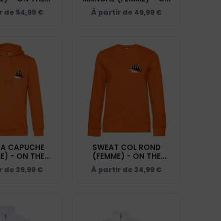
OLE D'ACTEUR
THE STAGE ÉCOLE
r de
54,99
€
À partir de
49,99
€
ÉRA - BLANC -
D'ACTEUR FACE CAMÉRA
RS231
- BLANC - R232F
 A CAPUCHE
SWEAT COL ROND
) - ON THE
(FEMME) - ON THE
OLE D'ACTEUR
STAGE ÉCOLE D'ACTEUR
ir de
39,99
€
À partir de
34,99
€
ÉRA - ORANGE
FACE CAMÉRA - ORANGE
BCU33B
- BCW01Q