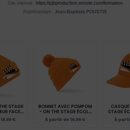
Site internet :
https://pjbproduction.wixsite.com/formation
Représentant :
Jean-Baptiste POUSTIS
THE STAGE
BONNET AVEC POMPOM
CASQUET
EUR FACE
- ON THE STAGE ÉCOLE
STAGE ÉC
RANGE -
D'ACTEUR FACE CAMÉRA
FACE CAM
e
19,99
€
À partir de
19,99
€
À part
5
- ORANGE - BF426
-