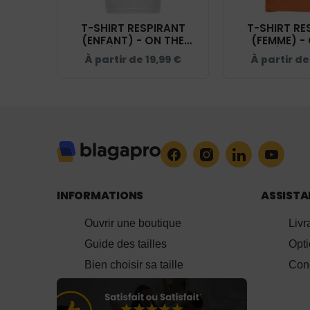
T-SHIRT RESPIRANT
T-SHIRT RE
(ENFANT) - ON THE
(FEMME) -
STAGE ÉCOLE D'ACTEUR
STAGE ÉCOLE
À partir de
19,99
€
À partir d
FACE CAMÉRA - BLANC -
FACE CAMÉRA
IB302
- IB3
INFORMATIONS
ASSIST
Ouvrir une boutique
Livr
Guide des tailles
Opt
Bien choisir sa taille
Cond