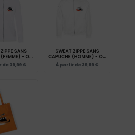
ZIPPE SANS
SWEAT ZIPPE SANS
(FEMME) - ON
CAPUCHE (HOMME) - ON
TAGE ÉCOLE
THE STAGE ÉCOLE
ir de
39,99
€
À partir de
39,99
€
 FACE CAMÉRA
D'ACTEUR FACE CAMÉRA
C - 021039
- BLANC - 021038