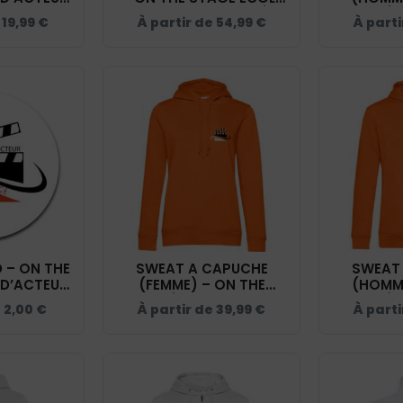
 - ORANGE
D'ACTEUR FACE CAMÉRA
STAGE ÉC
e
19,99
€
À partir de
54,99
€
À parti
03
- BLANC - R231F
FACE CAM
 – ON THE
SWEAT A CAPUCHE
SWEAT
 D’ACTEUR
(FEMME) – ON THE
(HOMME
 – STI001
STAGE ÉCOLE D'ACTEUR
STAGE ÉC
e
2,00
€
À partir de
39,99
€
À part
FACE CAMÉRA - ORANGE
FACE CAM
- BCW34B
- 