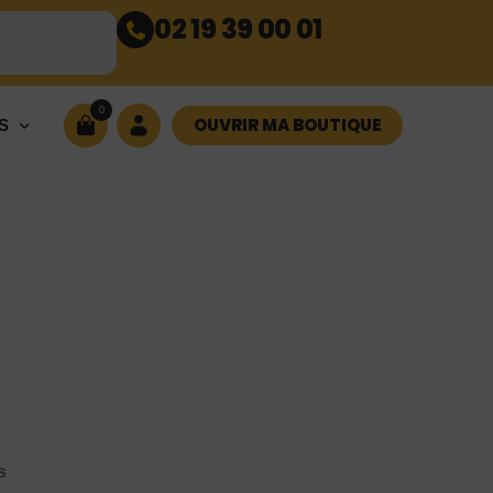
02 19 39 00 01
0
OUVRIR MA BOUTIQUE
S
s