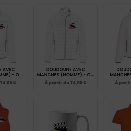
 AVEC
DOUDOUNE AVEC
DOUD
MME) - ON
MANCHES (HOMME) - ON
MANCHES
 ÉCOLE
THE STAGE ÉCOLE
(FEMME
74,99
€
À partir de
74,99
€
À part
CE CAMÉRA
D'ACTEUR FACE CAMÉRA
STAGE ÉC
 K6121
- BLANC - K6120
FACE CAM