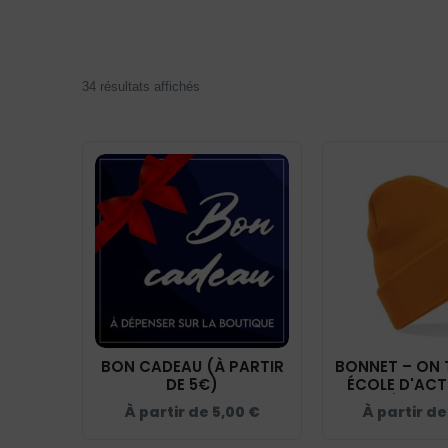
34 résultats affichés
BON CADEAU (À PARTIR
BONNET – ON 
DE 5€)
ÉCOLE D'ACT
CAMÉRA - O
À partir de
5,00
€
À partir d
BF04