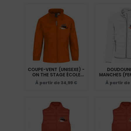
COUPE-VENT (UNISEXE) -
DOUDOUNE
ON THE STAGE ÉCOLE
MANCHES (FE
D'ACTEUR FACE CAMÉRA
THE STAGE
À partir de
34,99
€
À partir de
- ORANGE - BC630
D'ACTEUR FA
- BLANC -