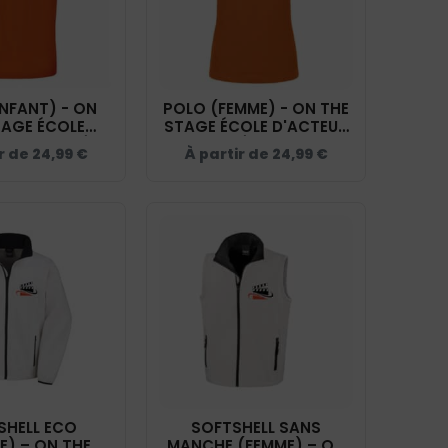
NFANT) - ON
POLO (FEMME) - ON THE
TAGE ÉCOLE
STAGE ÉCOLE D'ACTEUR
 FACE CAMÉRA
FACE CAMÉRA - ORANGE
r de
24,99
€
À partir de
24,99
€
GE - 11344
- BCI1F
SHELL ECO
SOFTSHELL SANS
) – ON THE
MANCHE (FEMME) – ON