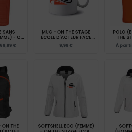
 SANS
MUG - ON THE STAGE
POLO (E
MME) - ON
ÉCOLE D'ACTEUR FACE
THE S
 ÉCOLE
CAMÉRA - MUG001
D'ACTEUR
59,99
€
9,99
€
À parti
CE CAMÉRA
- ORAN
- K6113
- ON THE
SOFTSHELL ECO (FEMME)
SOFT
 D'ACTEUR
– ON THE STAGE ÉCOLE
(HOMME