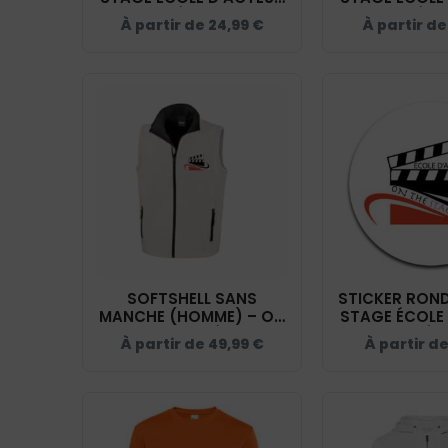
FACE CAMÉRA - ORANGE
FACE CAMÉRA
À partir de
24,99
€
À partir d
- BCID1
- BM9
SOFTSHELL SANS
STICKER ROND
MANCHE (HOMME) – ON
STAGE ÉCOLE
THE STAGE ÉCOLE
FACE CAMÉRA
À partir de
49,99
€
À partir d
D'ACTEUR FACE CAMÉRA
- BLANC - RS232