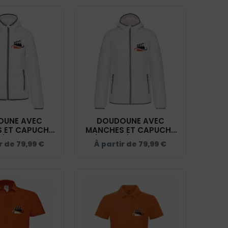
OUNE AVEC
DOUDOUNE AVEC
 ET CAPUCHE
MANCHES ET CAPUCHE
) - ON THE
(HOMME) - ON THE
ir de
79,99
€
À partir de
79,99
€
OLE D'ACTEUR
STAGE ÉCOLE D'ACTEUR
ÉRA - BLANC -
FACE CAMÉRA - BLANC -
K6111
K6110