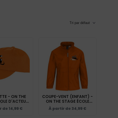
TE - ON THE
COUPE-VENT (ENFANT) -
OLE D'ACTEUR
ON THE STAGE ÉCOLE
ÉRA - ORANGE
D'ACTEUR FACE CAMÉRA
ir de
14,99
€
À partir de
34,99
€
 BF015
- ORANGE - BC631