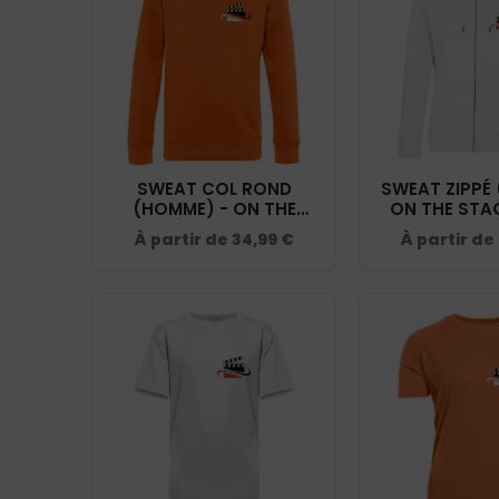
SWEAT COL ROND
SWEAT ZIPPÉ 
(HOMME) - ON THE
ON THE STA
STAGE ÉCOLE D'ACTEUR
D'ACTEUR FA
À partir de
34,99
€
À partir de
FACE CAMÉRA - ORANGE
- BLANC -
- BCU01K