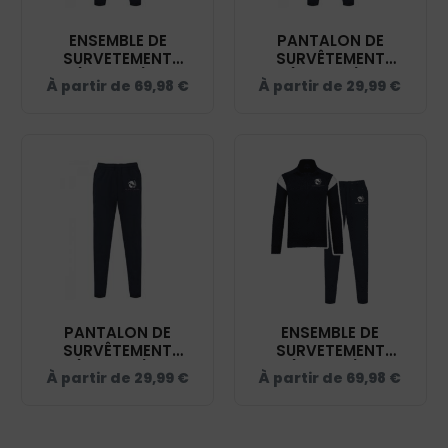
ENSEMBLE DE
PANTALON DE
SURVETEMENT
SURVÊTEMENT
(ENFANT) -
(ENFANT) -
À partir de
69,98
€
À partir de
29,99
€
HUMAN'EQU'AIN -
HUMAN'EQU'AIN -
NAVY - ES011
NAVY - PA1041
PANTALON DE
ENSEMBLE DE
SURVÊTEMENT
SURVETEMENT
(UNISEXE) -
(ADULTE) -
À partir de
29,99
€
À partir de
69,98
€
HUMAN'EQU'AIN -
HUMAN'EQU'AIN -
NAVY - PA1040
NAVY - ES001