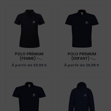
POLO PREMIUM
POLO PREMIUM
(FEMME) -
(ENFANT) -
HUMAN'EQU'AIN -
HUMAN'EQU'AIN -
À partir de
29,99
€
À partir de
29,99
€
NAVY - BCW463
NAVY - K249