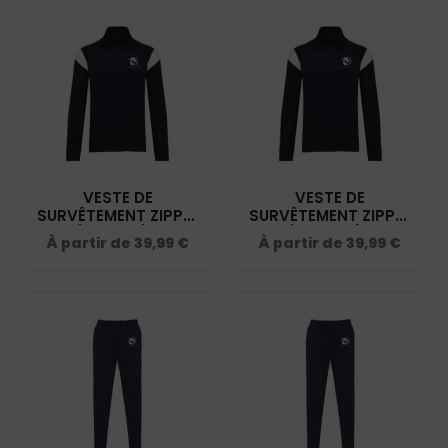
VESTE DE
VESTE DE
SURVÊTEMENT ZIPPÉE
SURVÊTEMENT ZIPPÉE
(ENFANT) -
(UNISEXE) -
À partir de
39,99
€
À partir de
39,99
€
HUMAN'EQU'AIN -
HUMAN'EQU'AIN -
NAVY - PA391
NAVY - PA390