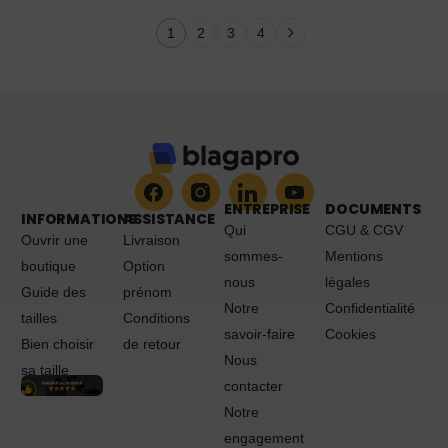
1
2
3
4
ENTREPRISE
DOCUMENTS
INFORMATIONS
ASSISTANCE
Qui
CGU & CGV
Ouvrir une
Livraison
sommes-
Mentions
boutique
Option
nous
légales
Guide des
prénom
Notre
Confidentialité
tailles
Conditions
savoir-faire
Cookies
Bien choisir
de retour
Nous
sa taille
contacter
Notre
engagement