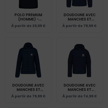
POLO PREMIUM
DOUDOUNE AVEC
(HOMME) -
MANCHES ET
HUMAN'EQU'AIN -
CAPUCHE (HOMME) -
À partir de
29,99
€
À partir de
79,99
€
NAVY - BCU426
HUMAN'EQU'AIN -
NAVY - K6110
DOUDOUNE AVEC
DOUDOUNE AVEC
MANCHES ET
MANCHES ET
CAPUCHE (FEMME) -
CAPUCHE (ENFANT) -
À partir de
79,99
€
À partir de
74,99
€
HUMAN'EQU'AIN -
HUMAN'EQU'AIN -
NAVY - K6111
NAVY - K6112